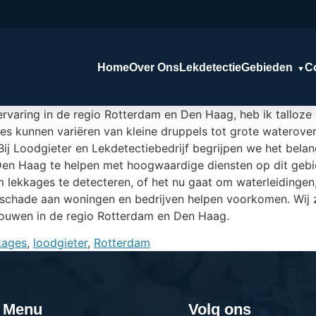
Home
Over Ons
Lekdetectie
Gebieden
C
▼
ervaring in de regio Rotterdam en Den Haag, heb ik talloze
kunnen variëren van kleine druppels tot grote wateroverla
ij Loodgieter en Lekdetectiebedrijf begrijpen we het belan
Den Haag te helpen met hoogwaardige diensten op dit geb
ekkages te detecteren, of het nu gaat om waterleidingen, 
chade aan woningen en bedrijven helpen voorkomen. Wij zi
ebouwen in de regio Rotterdam en Den Haag.
kages
,
loodgieter
,
Rotterdam
Menu
Volg ons