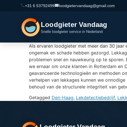
+31 6 53792499
loodgietervandaag@gmail.com
Loodgieter Vandaag
Snelle loodgieter service in Nederland
Als ervaren loodgieter met meer dan 30 jaar 
ongemak en schade hebben gezorgd. Lekkages 
problemen snel en nauwkeurig op te sporen. B
we ernaar om onze klanten in Rotterdam en 
geavanceerde technologieën en methoden om l
verhelpen van lekkages kunnen we onnodige s
behoud van de structurele integriteit van g
Getagged
Den-Haag
,
Lekdetectiebedrijf
,
Lek
Loodgieter Vandaag