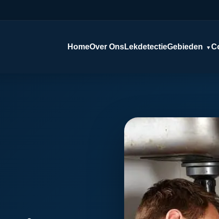
Home
Over Ons
Lekdetectie
Gebieden
C
▼