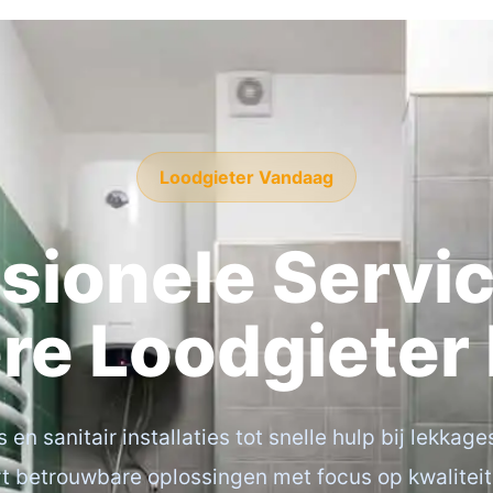
Loodgieter Vandaag
sionele Servi
re Loodgieter
n sanitair installaties tot snelle hulp bij lekkag
rt betrouwbare oplossingen met focus op kwaliteit,