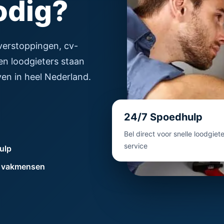
odig?
 verstoppingen, cv-
ren loodgieters staan
en in heel Nederland.
24/7 Spoedhulp
Bel direct voor snelle loodgiete
service
ulp
 vakmensen