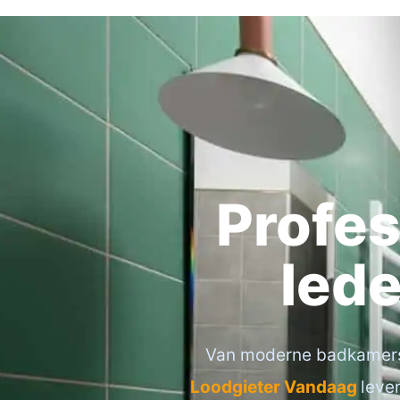
Profes
Iede
Van moderne badkamers e
Loodgieter Vandaag
leve