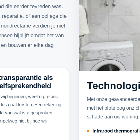
nd die eerder tevreden was.
eparatie, of een collega die
-mondreclame verdien je niet
en bijblijft omdat het van
ie en bouwen er elke dag
transparantie als
Technologie
elfsprekendheid
 wij beginnen, weet u precies
Met onze geavanceerde 
klus gaat kosten. Een rekening
met het blote oog onzic
jkt van wat is afgesproken
schade aan uw woning.
mpelweg niet bij hoe wij
.
Infrarood thermografi