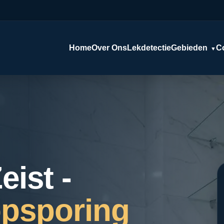
Home
Over Ons
Lekdetectie
Gebieden
C
▼
eist -
psporing