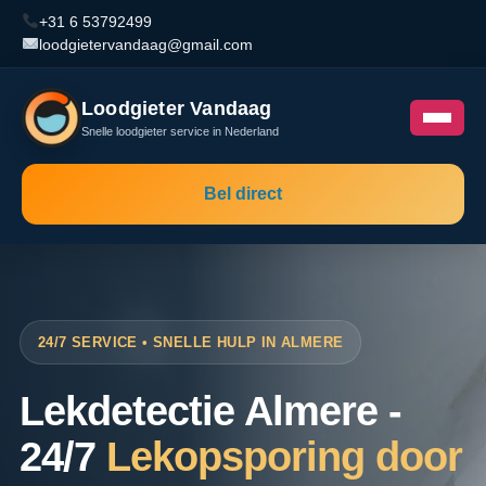
+31 6 53792499
loodgietervandaag@gmail.com
Loodgieter Vandaag
Snelle loodgieter service in Nederland
Bel direct
24/7 SERVICE • SNELLE HULP IN ALMERE
Lekdetectie Almere -
24/7
Lekopsporing door