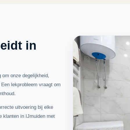
idt in
 om onze degelijkheid,
. Een lekprobleem vraagt om
onthoud.
recte uitvoering bij elke
e klanten in IJmuiden met