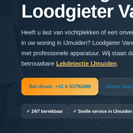
Loodgieter 
Heeft u last van vochtplekken of een onve
in uw woning in IJmuiden? Loodgieter Vand
met professionele apparatuur. Wij staan d
betrouwbare
Lekdetectie IJmuiden
.
Bel direct: +31 6 53792499
Direct hul
✓ 24/7 bereikbaar
✓ Snelle service in IJmuiden