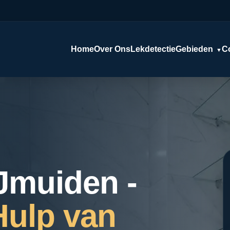
Home
Over Ons
Lekdetectie
Gebieden
C
▼
IJmuiden -
Hulp van