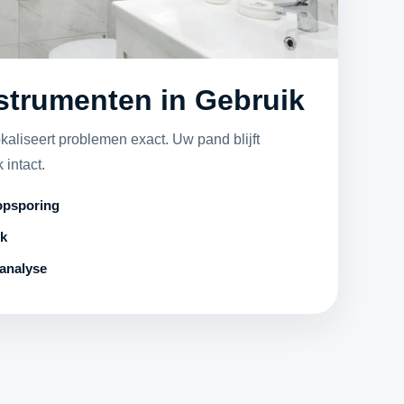
nstrumenten in Gebruik
aliseert problemen exact. Uw pand blijft
 intact.
opsporing
uk
analyse