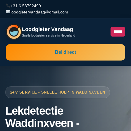
+31 6 53792499
loodgietervandaag@gmail.com
Loodgieter Vandaag
Snelle loodgieter service in Nederland
Bel direct
24/7 SERVICE • SNELLE HULP IN WADDINXVEEN
Lekdetectie
Waddinxveen -