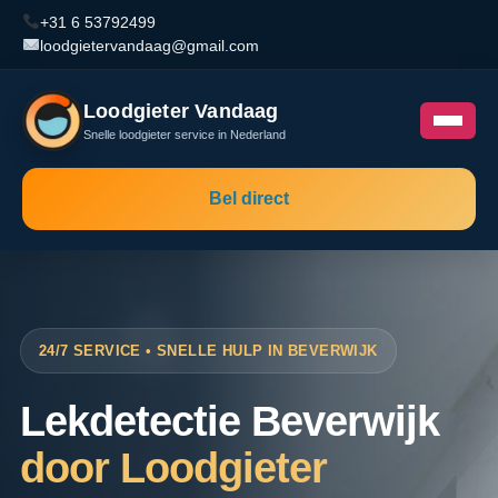
+31 6 53792499
loodgietervandaag@gmail.com
Loodgieter Vandaag
Snelle loodgieter service in Nederland
Bel direct
24/7 SERVICE • SNELLE HULP IN BEVERWIJK
Lekdetectie Beverwijk
door Loodgieter