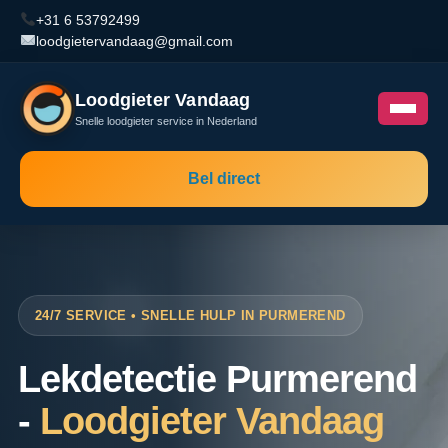
+31 6 53792499
loodgietervandaag@gmail.com
Loodgieter Vandaag
Snelle loodgieter service in Nederland
Bel direct
24/7 SERVICE • SNELLE HULP IN PURMEREND
Lekdetectie Purmerend
-
Loodgieter Vandaag