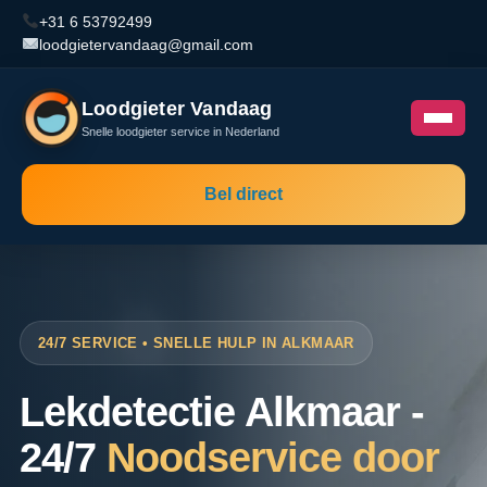
+31 6 53792499
loodgietervandaag@gmail.com
Loodgieter Vandaag
Snelle loodgieter service in Nederland
Bel direct
24/7 SERVICE • SNELLE HULP IN ALKMAAR
Lekdetectie Alkmaar -
24/7
Noodservice door