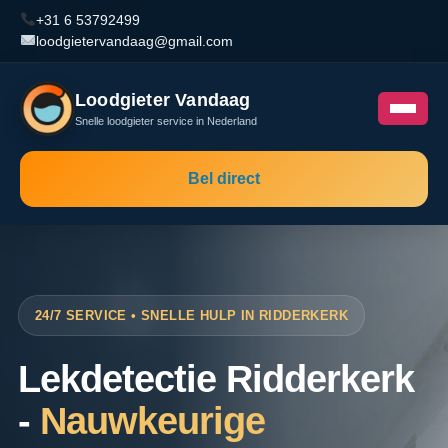
+31 6 53792499
loodgietervandaag@gmail.com
Loodgieter Vandaag
Snelle loodgieter service in Nederland
Bel direct
24/7 SERVICE • SNELLE HULP IN RIDDERKERK
Lekdetectie Ridderkerk
-
Nauwkeurige