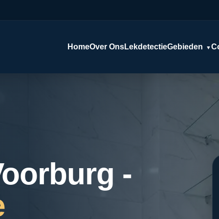
Home
Over Ons
Lekdetectie
Gebieden
C
▼
Voorburg -
e