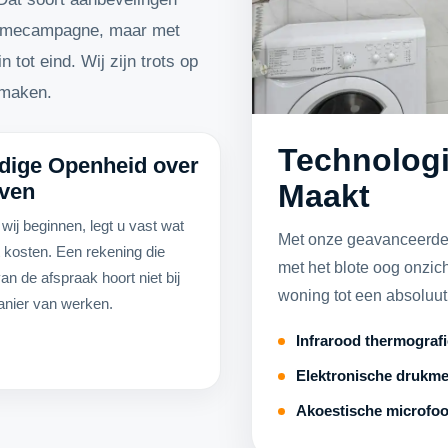
clamecampagne, maar met
 tot eind. Wij zijn trots op
 maken.
Technologi
edige Openheid over
Maakt
even
wij beginnen, legt u vast wat
Met onze geavanceerde 
t kosten. Een rekening die
met het blote oog onzic
van de afspraak hoort niet bij
woning tot een absoluu
nier van werken.
Infrarood thermograf
Elektronische drukme
Akoestische microfoo