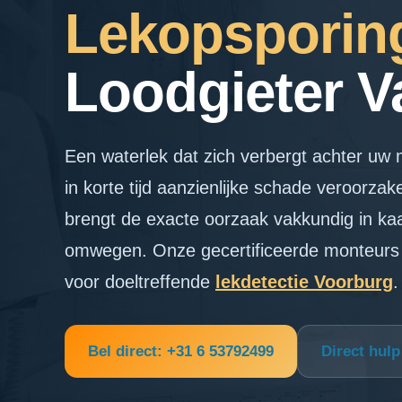
Lekopspori
Loodgieter 
Een waterlek dat zich verbergt achter uw
in korte tijd aanzienlijke schade veroorza
brengt de exacte oorzaak vakkundig in kaa
omwegen. Onze gecertificeerde monteurs 
voor doeltreffende
lekdetectie Voorburg
.
Bel direct: +31 6 53792499
Direct hul