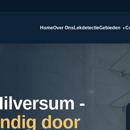
Home
Over Ons
Lekdetectie
Gebieden
C
▼
Hilversum -
ndig door