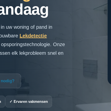
Vandaag
in uw woning of pand in
trouwbare
Lekdetectie
 opsporingstechnologie. Onze
ossen elk lekprobleem snel en
p nodig?
m
✓ Ervaren vakmensen