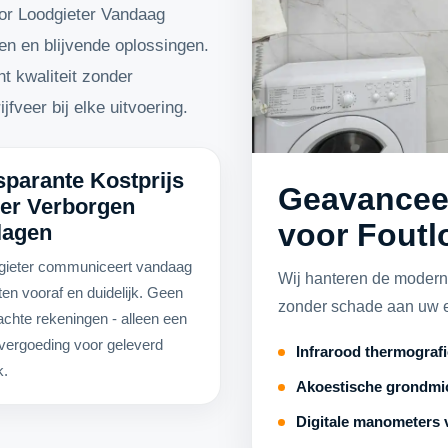
or Loodgieter Vandaag
n en blijvende oplossingen.
t kwaliteit zonder
veer bij elke uitvoering.
sparante Kostprijs
Geavancee
er Verborgen
voor Foutl
lagen
gieter communiceert vandaag
Wij hanteren de modern
ten vooraf en duidelijk. Geen
zonder schade aan uw 
chte rekeningen - alleen een
e vergoeding voor geleverd
Infrarood thermografi
k.
Akoestische grondmic
Digitale manometers