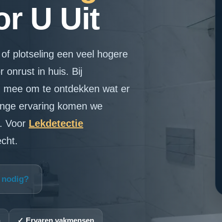
r U Uit
of plotseling een veel hogere
 onrust in huis. Bij
u mee om te ontdekken wat er
lange ervaring komen we
m. Voor
Lekdetectie
echt.
p nodig?
n
✓ Ervaren vakmensen