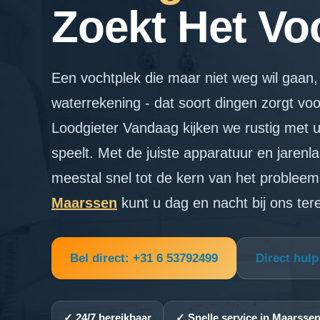
Zoekt Het Voo
Een vochtplek die maar niet weg wil gaan, 
waterrekening - dat soort dingen zorgt voor
Loodgieter Vandaag kijken we rustig met 
speelt. Met de juiste apparatuur en jaren
meestal snel tot de kern van het problee
Maarssen
kunt u dag en nacht bij ons ter
Bel direct: +31 6 53792499
Direct hul
✓ 24/7 bereikbaar
✓ Snelle service in Maarsse