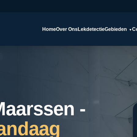
Home
Over Ons
Lekdetectie
Gebieden
C
▼
Maarssen -
Vandaag