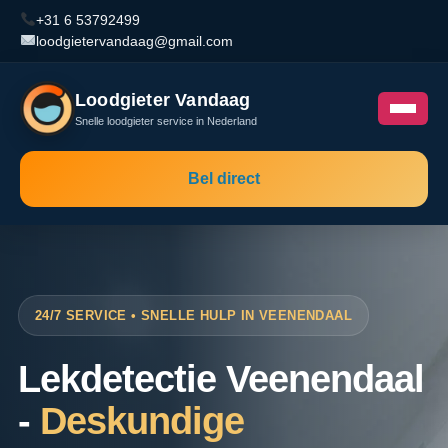
+31 6 53792499
loodgietervandaag@gmail.com
Loodgieter Vandaag
Snelle loodgieter service in Nederland
Bel direct
24/7 SERVICE • SNELLE HULP IN VEENENDAAL
Lekdetectie Veenendaal
-
Deskundige