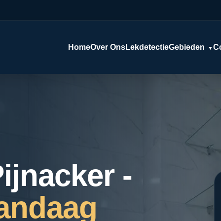
Home
Over Ons
Lekdetectie
Gebieden
C
▼
ijnacker -
andaag