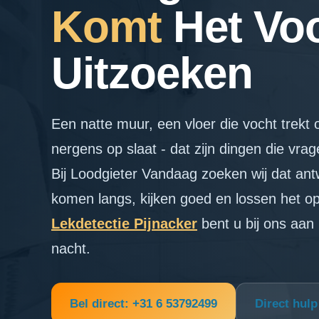
Komt
Het Vo
Uitzoeken
Een natte muur, een vloer die vocht trekt 
nergens op slaat - dat zijn dingen die vra
Bij Loodgieter Vandaag zoeken wij dat an
komen langs, kijken goed en lossen het o
Lekdetectie Pijnacker
bent u bij ons aan 
nacht.
Bel direct: +31 6 53792499
Direct hul