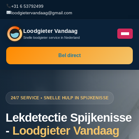
+31 6 53792499
loodgietervandaag@gmail.com
Loodgieter Vandaag
Snelle loodgieter service in Nederland
Bel direct
24/7 SERVICE • SNELLE HULP IN SPIJKENISSE
Lekdetectie Spijkenisse
-
Loodgieter Vandaag