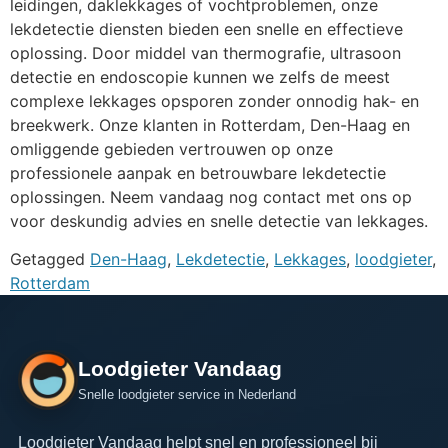
leidingen, daklekkages of vochtproblemen, onze
lekdetectie diensten bieden een snelle en effectieve
oplossing. Door middel van thermografie, ultrasoon
detectie en endoscopie kunnen we zelfs de meest
complexe lekkages opsporen zonder onnodig hak- en
breekwerk. Onze klanten in Rotterdam, Den-Haag en
omliggende gebieden vertrouwen op onze
professionele aanpak en betrouwbare lekdetectie
oplossingen. Neem vandaag nog contact met ons op
voor deskundig advies en snelle detectie van lekkages.
Getagged
Den-Haag
,
Lekdetectie
,
Lekkages
,
loodgieter
,
Rotterdam
Loodgieter Vandaag
Snelle loodgieter service in Nederland
Loodgieter Vandaag helpt snel en professioneel bij