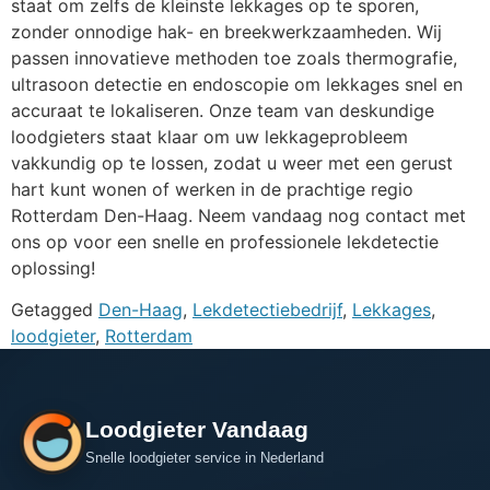
staat om zelfs de kleinste lekkages op te sporen,
zonder onnodige hak- en breekwerkzaamheden. Wij
passen innovatieve methoden toe zoals thermografie,
ultrasoon detectie en endoscopie om lekkages snel en
accuraat te lokaliseren. Onze team van deskundige
loodgieters staat klaar om uw lekkageprobleem
vakkundig op te lossen, zodat u weer met een gerust
hart kunt wonen of werken in de prachtige regio
Rotterdam Den-Haag. Neem vandaag nog contact met
ons op voor een snelle en professionele lekdetectie
oplossing!
Getagged
Den-Haag
,
Lekdetectiebedrijf
,
Lekkages
,
loodgieter
,
Rotterdam
Loodgieter Vandaag
Snelle loodgieter service in Nederland