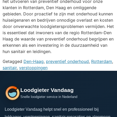
het uitvoeren van preventief onderhoud voor onze
klanten in Rotterdam, Den Haag en omliggende
gebieden. Door proactief te zijn met onderhoud kunnen
huiseigenaren en bedrijven onnodige overlast en kosten
door onverwachte loodgietersproblemen vermijden. Het
is essentieel dat inwoners van de regio Rotterdam-Den
Haag de waarde van preventief onderhoud begrijpen en
erkennen als een investering in de duurzaamheid van
hun sanitair en leidingen.
Getagged
Den-Haag
,
preventief onderhoud
,
Rotterdam
,
sanitair
,
verstoppingen
Loodgieter Vandaag
Snelle loodgieter service in Nederland
Loodgieter Vandaag helpt snel en professioneel bij
lekkages, verstoppingen, sanitair reparaties en algemeen