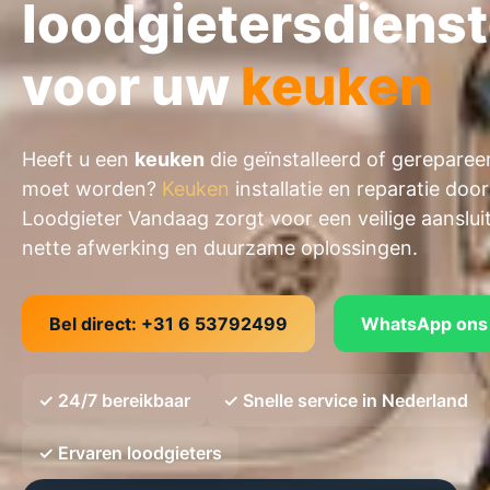
loodgietersdiens
voor uw
keuken
Heeft u een
keuken
die geïnstalleerd of gereparee
moet worden?
Keuken
installatie en reparatie door
Loodgieter Vandaag zorgt voor een veilige aansluit
nette afwerking en duurzame oplossingen.
Bel direct: +31 6 53792499
WhatsApp ons
✓ 24/7 bereikbaar
✓ Snelle service in Nederland
✓ Ervaren loodgieters