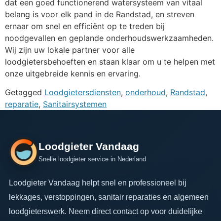
dat een goed functionerend watersysteem van vitaal
belang is voor elk pand in de Randstad, en streven
ernaar om snel en efficiënt op te treden bij
noodgevallen en geplande onderhoudswerkzaamheden.
Wij zijn uw lokale partner voor alle
loodgietersbehoeften en staan klaar om u te helpen met
onze uitgebreide kennis en ervaring.
Getagged
Loodgietersdiensten
,
onderhoud
,
Randstad
,
reparatie
,
Sanitairsystemen
Loodgieter Vandaag
Snelle loodgieter service in Nederland
Loodgieter Vandaag helpt snel en professioneel bij
lekkages, verstoppingen, sanitair reparaties en algemeen
loodgieterswerk. Neem direct contact op voor duidelijke